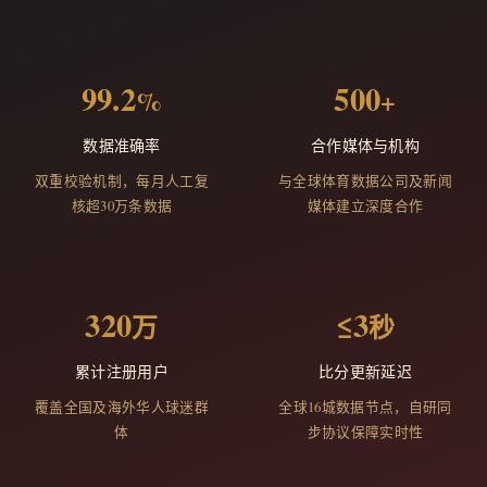
99.2
500
%
+
数据准确率
合作媒体与机构
双重校验机制，每月人工复
与全球体育数据公司及新闻
核超30万条数据
媒体建立深度合作
320
≤3
万
秒
累计注册用户
比分更新延迟
覆盖全国及海外华人球迷群
全球16城数据节点，自研同
体
步协议保障实时性