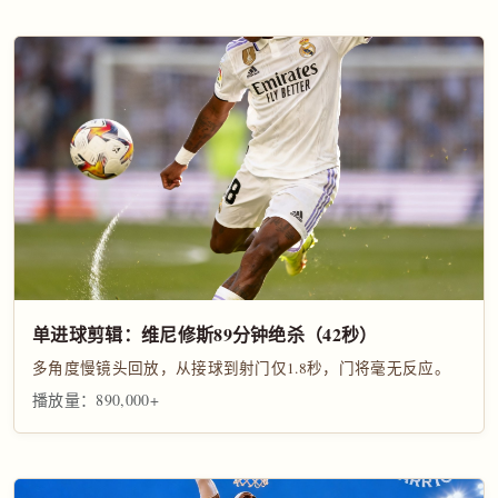
单进球剪辑：维尼修斯89分钟绝杀（42秒）
多角度慢镜头回放，从接球到射门仅1.8秒，门将毫无反应。
播放量：890,000+