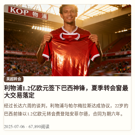
英超转会
利物浦1.2亿欧元签下巴西神锋，夏季转会窗最
大交易落定
经过长达六周的谈判，利物浦与帕尔梅拉斯达成协议，22岁的
巴西前锋以1.2亿欧元转会费登陆安菲尔德，合同为期六年。
2025-07-06 · 67,890阅读