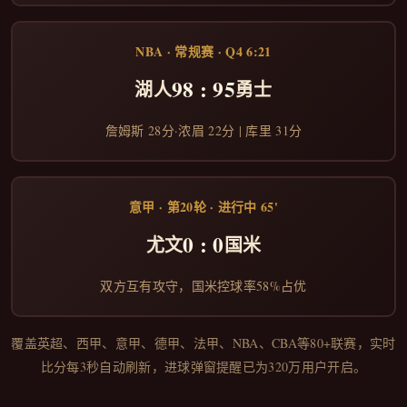
NBA · 常规赛 · Q4 6:21
98 : 95
湖人
勇士
詹姆斯 28分·浓眉 22分 | 库里 31分
意甲 · 第20轮 · 进行中 65'
0 : 0
尤文
国米
双方互有攻守，国米控球率58%占优
覆盖英超、西甲、意甲、德甲、法甲、NBA、CBA等80+联赛，实时
比分每3秒自动刷新，进球弹窗提醒已为320万用户开启。