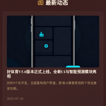
最新动态
好体育V5.0版本正式上线，全新UI与智能预测模块亮
相
历时8个月开发，全面重构用户界面，新增AI赛事预测和个性化推
送功能。
2025-07-10