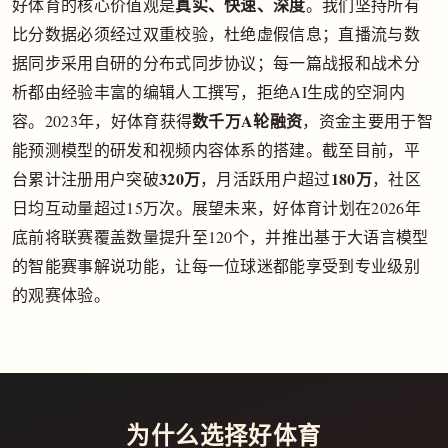
真实、快速、深度
好体育的核心价值观是
。我们坚持所有
比分数据必须经过双重校验，杜绝虚假信息；直播流与数
据同步采用自研的分布式同步协议；每一篇战报和战术分
析都由经验丰富的编辑人工撰写，拒绝AI生成的空洞内
数千万A轮融资
容。2023年，好体育获得
，资金主要用于智
能预测模型的研发和视频内容体系的搭建。截至目前，平
320万
180万
台累计注册用户突破
，月活跃用户超过
，社区
日均互动量超过15万次。展望未来，好体育计划在2026年
底前将联赛覆盖数量提升至120个，并推出基于大语言模型
的智能赛事解说功能，让每一位球迷都能享受到专业级别
的观赛体验。
为什么选择好体育