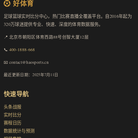
好体育
足球篮球实时比分中心，热门比赛直播全覆盖平台。自2016年起为
320万球迷提供专业、快速、深度的体育数据服务。
📍 北京市朝阳区体育西路88号创智大厦12层
📞
400-1888-668
📧 contact@haosports.cn
最近更新日期：2025年7月11日
快速导航
头条战报
实时比分
赛程日历
数据统计与预测