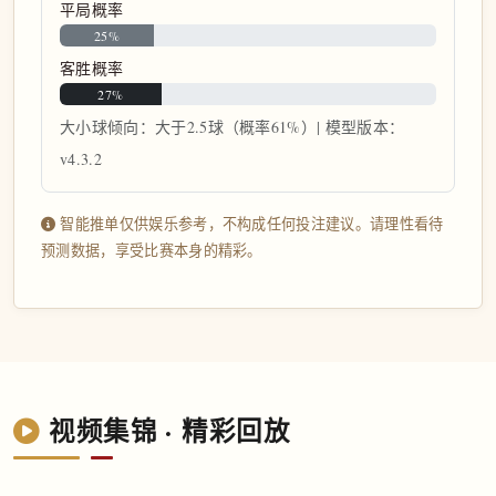
平局概率
25%
客胜概率
27%
大小球倾向：大于2.5球（概率61%）| 模型版本：
v4.3.2
智能推单仅供娱乐参考，不构成任何投注建议。请理性看待
预测数据，享受比赛本身的精彩。
视频集锦 · 精彩回放